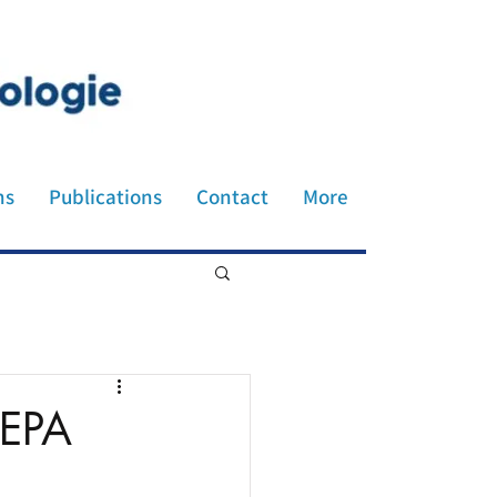
honiatre neurologue société
ns
Publications
Contact
More
EPA