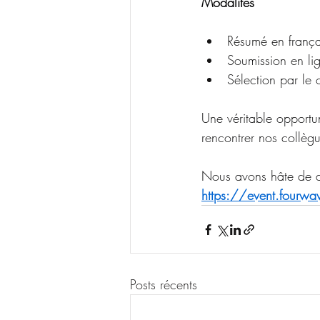
Modalités
Résumé en frança
Soumission en li
Sélection par le 
Une véritable opportun
rencontrer nos collèg
Nous avons hâte de dé
https://event.fourw
Posts récents