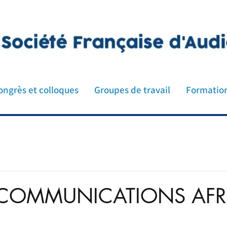
ologie ORL médecin audioprothésiste orthophoniste p
n cochlée oreille implant cochléaire
ongrès et colloques
Groupes de travail
Formatio
 COMMUNICATIONS AFR