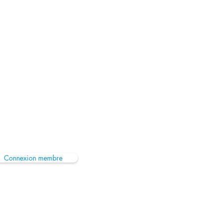
Connexion membre
sfaudiologie@gmail.com
é Française d'Audiologie SFA