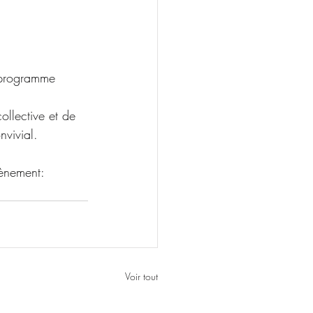
e programme
ollective et de 
nvivial.
vènement:
Voir tout