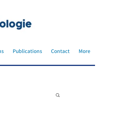
honiatre neurologue société
ns
Publications
Contact
More