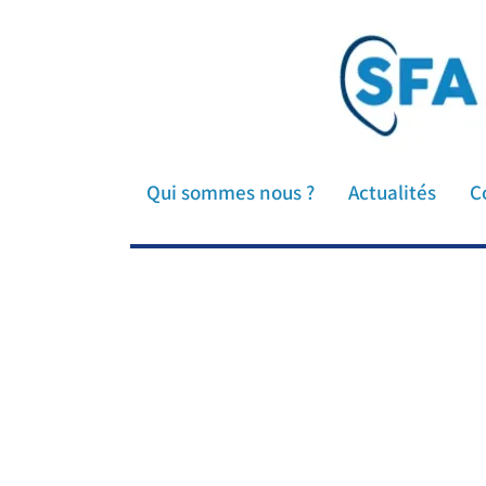
SFA Société Française d'Audi
savante audioprothèse auditio
Qui sommes nous ?
Actualités
C