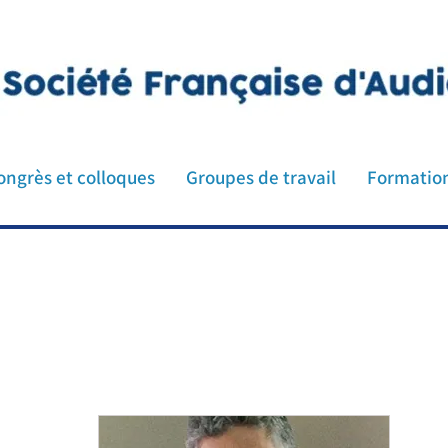
ologie ORL médecin audioprothésiste orthophoniste p
n cochlée oreille implant cochléaire
ongrès et colloques
Groupes de travail
Formatio