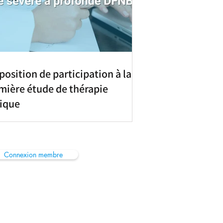
position de participation à la
mière étude de thérapie
ique
Connexion membre
sfaudiologie@gmail.com
é Française d'Audiologie SFA