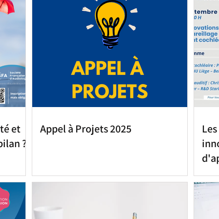
té et
Appel à Projets 2025
Les
bilan ?
inn
d'a
d'i