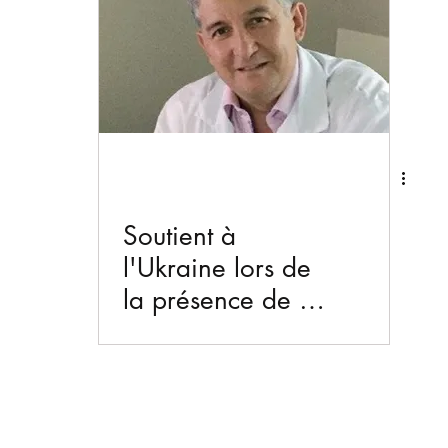
Soutient à
l'Ukraine lors de
la présence de la
SFA au "XXXV
world congress of
Audiology"