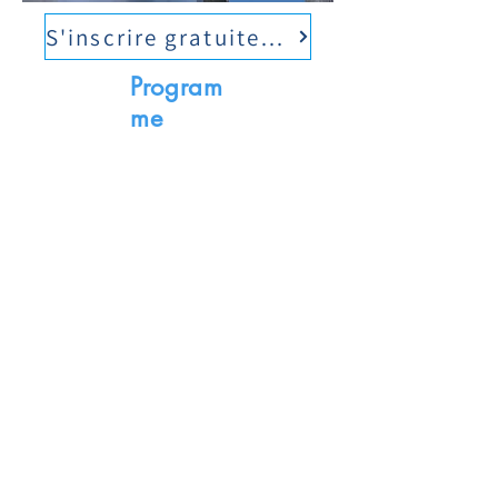
S'inscrire gratuitement
Program
me
9h30
Introduction
Isabelle Mosnier, Paris
Effort d'écoute
9h35
- L’effort d’écoute : définition et
différentes méthodes d’évaluation
Annie Moulin, Lyon