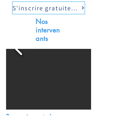
S'inscrire gratuitement
Nos
interven
ants
Remerciements à nos
partenaires