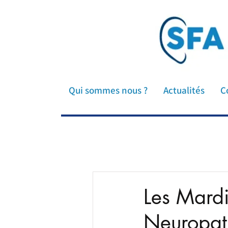
SFA Société Française d'Audi
savante audioprothèse auditio
Qui sommes nous ?
Actualités
C
Les Mardis
Neuropath