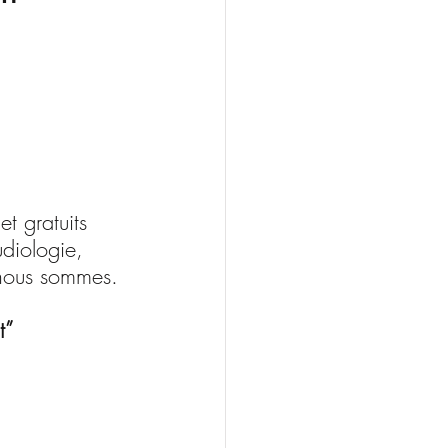
t gratuits 
udiologie, 
e nous sommes.
t”