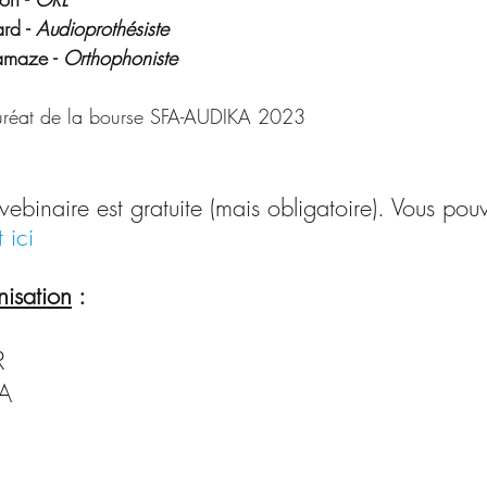
rd - 
Audioprothésiste
maze - 
Orthophoniste
auréat de la bourse SFA-AUDIKA 2023
 webinaire est gratuite (mais obligatoire). Vous po
 ici
isation
 :
R
A