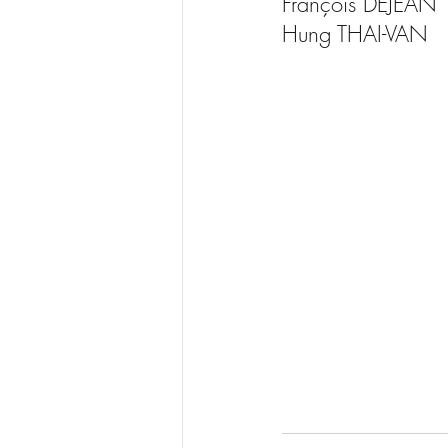
François DEJEAN
Hung THAI-VAN