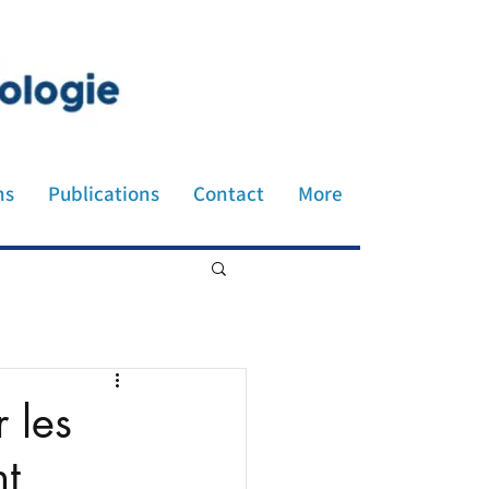
honiatre neurologue société
ns
Publications
Contact
More
 les
nt