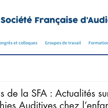
ologie ORL médecin audioprothésiste orthophoniste p
n cochlée oreille implant cochléaire
ongrès et colloques
Groupes de travail
Formatio
 de la SFA : Actualités sur
ies Auditives chez l’enfa